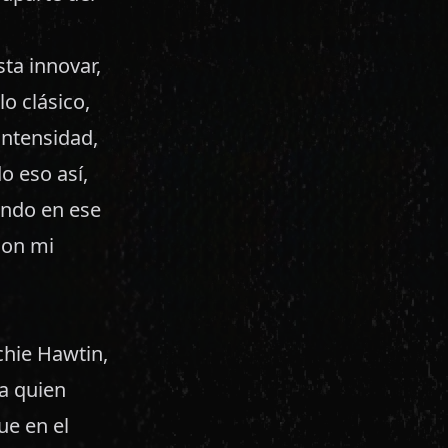
ta innovar,
o clásico,
intensidad,
o eso así,
ando en ese
con mi
chie Hawtin,
 a quien
ue en el