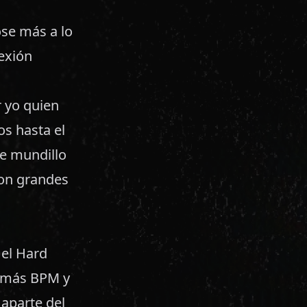
ose más a lo
exión
 yo quien
s hasta el
te mundillo
con grandes
 el Hard
a más BPM y
aparte del