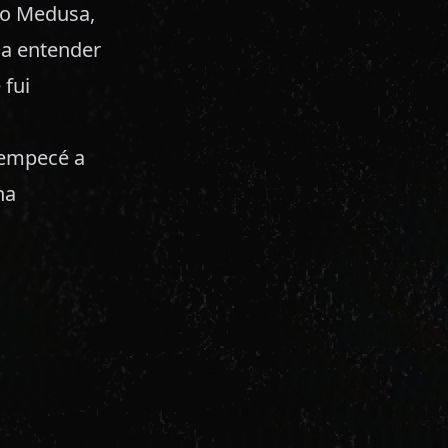
ano Medusa,
 a entender
 fui
n empecé a
na