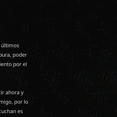
 últimos
pura, poder
iento por el
ir ahora y
migo, por lo
cuchan es