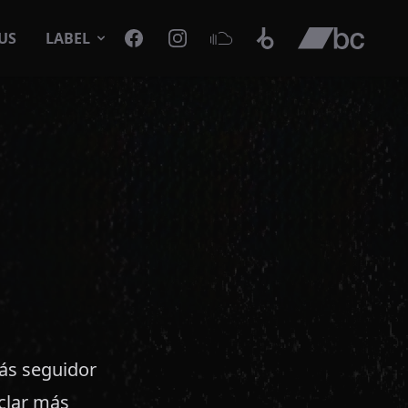
Facebook
Instagram
SoundCloud
Beatport
Bandcamp
US
LABEL
ás seguidor
clar más