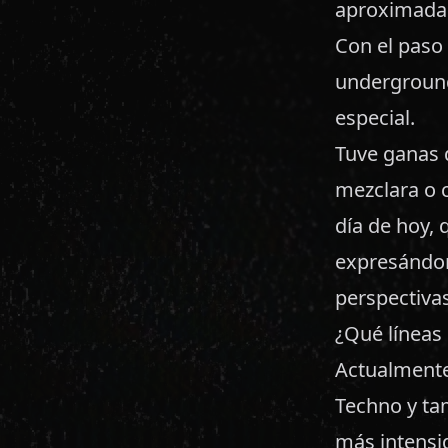
aproximadam
Con el paso
underground
especial.
Tuve ganas 
mezclara o 
día de hoy, 
expresándom
perspectivas
¿Qué líneas 
Actualmente 
Techno y ta
más intensi