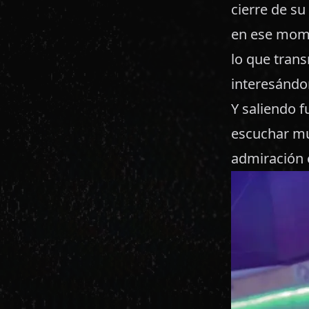
cierre de su
en ese mome
lo que trans
interesándom
Y saliendo f
escuchar mús
admiración 