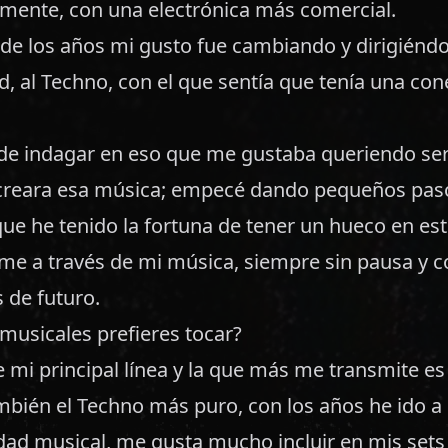
ente, con una electrónica más comercial.
 de los años mi gusto fue cambiando y dirigiénd
, al Techno, con el que sentía que tenía una con
de indagar en eso que me gustaba queriendo ser
creara esa música; empecé dando pequeños paso
que he tenido la fortuna de tener un hueco en es
e a través de mi música, siempre sin pausa y 
 de futuro.
musicales prefieres tocar?
mi principal línea y la que más me transmite es
mbién el Techno más puro, con los años he ido 
dad musical, me gusta mucho incluir en mis sets 