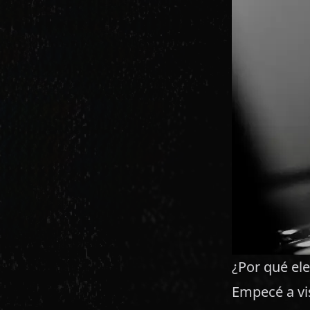
¿Por qué ele
Empecé a vis