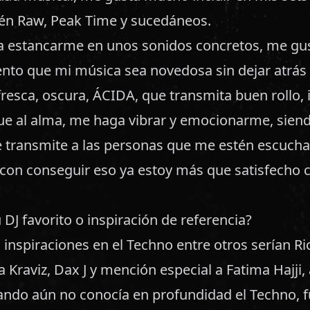
én Raw, Peak Time y sucedáneos.
 estancarme en unos sonidos concretos, me gus
nto que mi música sea novedosa sin dejar atrás l
fresca, oscura, ÁCIDA, que transmita buen rollo, 
ue al alma, me haga vibrar y emocionarme, siend
e transmite a las personas que me estén escuch
on conseguir eso ya estoy más que satisfecho 
 DJ favorito o inspiración de referencia?
inspiraciones en el Techno entre otros serían Ri
a Kraviz, Dax J y mención especial a Fatima Hajji,
ando aún no conocía en profundidad el Techno, f